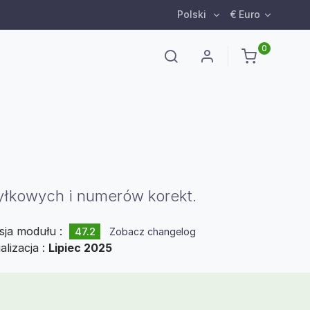
Polski
€ Euro
0
łkowych i numerów korekt.
sja modułu :
47.2
Zobacz changelog
alizacja :
Lipiec 2025