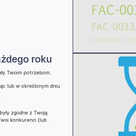
ażdego roku
dały Twoim potrzebom.
siąc lub w określonym dniu
i
były zgodne z Twoją
Twoi konkurenci (lub