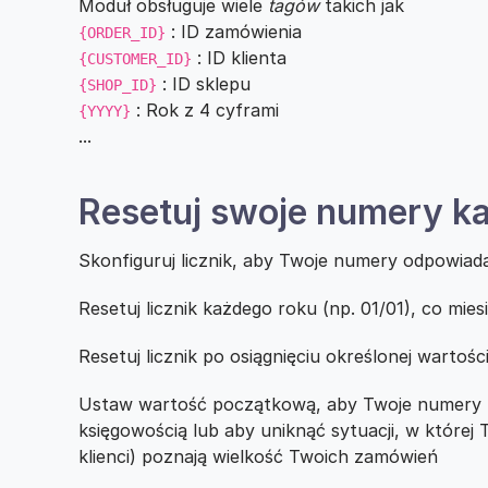
Moduł obsługuje wiele
tagów
takich jak
: ID zamówienia
{ORDER_ID}
: ID klienta
{CUSTOMER_ID}
: ID sklepu
{SHOP_ID}
: Rok z 4 cyframi
{YYYY}
...
Resetuj swoje numery k
Skonfiguruj licznik, aby Twoje numery odpowia
Resetuj licznik każdego roku (np. 01/01), co mie
Resetuj licznik po osiągnięciu określonej wartośc
Ustaw wartość początkową, aby Twoje numery 
księgowością lub aby uniknąć sytuacji, w której 
klienci) poznają wielkość Twoich zamówień