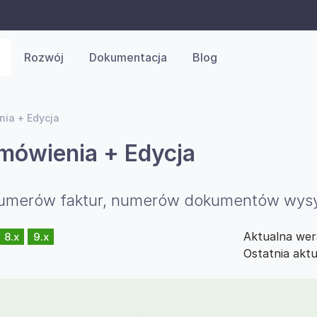
Rozwój
Dokumentacja
Blog
ia + Edycja
mówienia + Edycja
umerów faktur, numerów dokumentów wysy
Aktualna wer
8.x
9.x
Ostatnia aktu