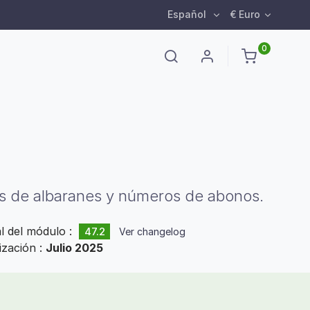
Español
€ Euro
0
s de albaranes y números de abonos.
al del módulo :
47.2
Ver changelog
ización :
Julio 2025