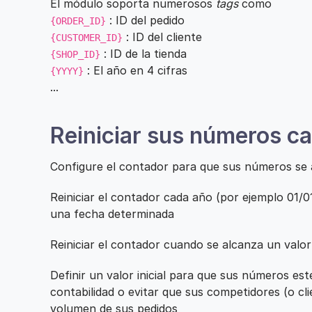
El módulo soporta numerosos
tags
como
: ID del pedido
{ORDER_ID}
: ID del cliente
{CUSTOMER_ID}
: ID de la tienda
{SHOP_ID}
: El año en 4 cifras
{YYYY}
...
Reiniciar sus números c
Configure el contador para que sus números se a
Reiniciar el contador cada año (por ejemplo 01/0
una fecha determinada
Reiniciar el contador cuando se alcanza un valor
Definir un valor inicial para que sus números est
contabilidad o evitar que sus competidores (o cl
volumen de sus pedidos