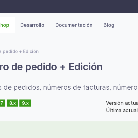
shop
Desarrollo
Documentación
Blog
 pedido + Edición
o de pedido + Edición
os de pedidos, números de facturas, número
Versión actu
.7
8.x
9.x
Última actual