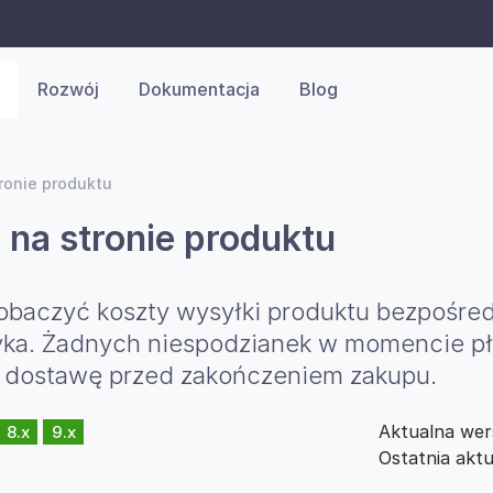
Rozwój
Dokumentacja
Blog
ronie produktu
na stronie produktu
baczyć koszty wysyłki produktu bezpośredn
yka. Żadnych niespodzianek w momencie pła
za dostawę przed zakończeniem zakupu.
Aktualna wer
8.x
9.x
Ostatnia aktu