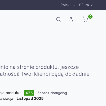
Polski
€ Euro
0
io na stronie produktu, jeszcze
tności! Twoi klienci będą dokładnie
sja modułu :
47.5
Zobacz changelog
alizacja :
Listopad 2025