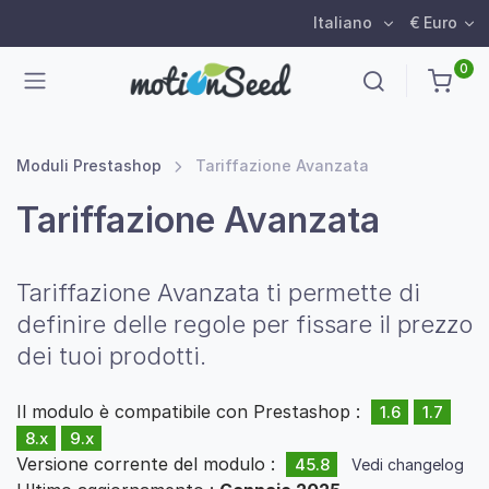
Italiano
€ Euro
0
Moduli Prestashop
Tariffazione Avanzata
Tariffazione Avanzata
Tariffazione Avanzata ti permette di
definire delle regole per fissare il prezzo
dei tuoi prodotti.
Il modulo è compatibile con Prestashop :
1.6
1.7
8.x
9.x
Versione corrente del modulo :
45.8
Vedi changelog