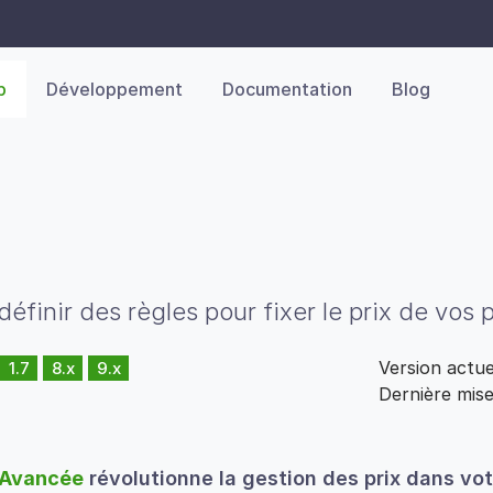
p
Développement
Documentation
Blog
finir des règles pour fixer le prix de vos p
Version actu
1.7
8.x
9.x
Dernière mise
n Avancée
révolutionne la gestion des prix dans vo