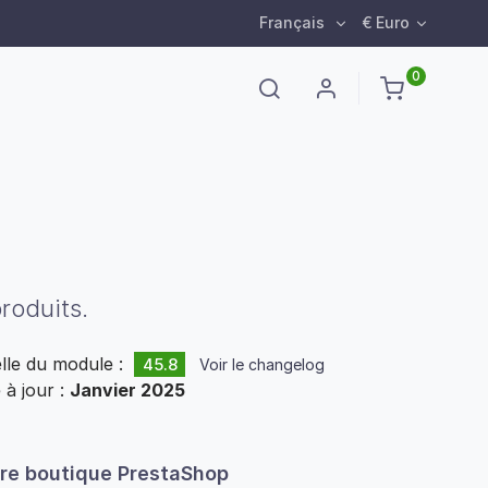
Français
€ Euro
0
roduits.
elle du module :
45.8
Voir le changelog
 à jour :
Janvier 2025
tre boutique PrestaShop