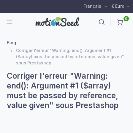
Français
€ Euro
0
Blog
Corriger l'erreur "Warning: end(): Argument #1
($array) must be passed by reference, value given"
sous Prestashop
Corriger l'erreur "Warning:
end(): Argument #1 ($array)
must be passed by reference,
value given" sous Prestashop